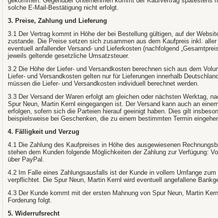
gekommen. Gegenüber Unternehmen kommt der Kaufvertrag spätestens mit
solche E-Mail-Bestätigung nicht erfolgt.
3. Preise, Zahlung und Lieferung
3.1 Der Vertrag kommt in Höhe der bei Bestellung gültigen, auf der Webs
zustande. Die Preise setzen sich zusammen aus dem Kaufpreis inkl. aller 
eventuell anfallender Versand- und Lieferkosten (nachfolgend „Gesamtpreis
jeweils geltende gesetzliche Umsatzsteuer.
3.2 Die Höhe der Liefer- und Versandkosten berechnen sich aus dem Volu
Liefer- und Versandkosten gelten nur für Lieferungen innerhalb Deutschla
müssen die Liefer- und Versandkosten individuell berechnet werden.
3.3 Der Versand der Waren erfolgt am gleichen oder nächsten Werktag, n
Spur Neun, Martin Kernl eingegangen ist. Der Versand kann auch an einem
erfolgen, sofern sich die Parteien hierauf geeinigt haben. Dies gilt insbe
beispielsweise bei Geschenken, die zu einem bestimmten Termin eingehen
4. Fälligkeit und Verzug
4.1 Die Zahlung des Kaufpreises in Höhe des ausgewiesenen Rechnungsbetr
stehen dem Kunden folgende Möglichkeiten der Zahlung zur Verfügung: V
über PayPal.
4.2 Im Falle eines Zahlungsausfalls ist der Kunde in vollem Umfange zum
verpflichtet. Die Spur Neun, Martin Kernl wird eventuell angefallene Ban
4.3 Der Kunde kommt mit der ersten Mahnung von Spur Neun, Martin Kernl in
Forderung folgt.
5. Widerrufsrecht