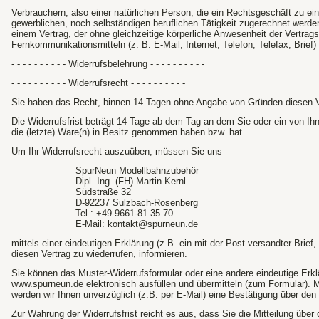
Verbrauchern, also einer natürlichen Person, die ein Rechtsgeschäft zu ei
gewerblichen, noch selbständigen beruflichen Tätigkeit zugerechnet werden
einem Vertrag, der ohne gleichzeitige körperliche Anwesenheit der Vertrags
Fernkommunikationsmitteln (z. B. E-Mail, Internet, Telefon, Telefax, Brie
- - - - - - - - - - Widerrufsbelehrung - - - - - - - - - -
- - - - - - - - - - Widerrufsrecht - - - - - - - - - -
Sie haben das Recht, binnen 14 Tagen ohne Angabe von Gründen diesen Ve
Die Widerrufsfrist beträgt 14 Tage ab dem Tag an dem Sie oder ein von Ihnen
die (letzte) Ware(n) in Besitz genommen haben bzw. hat.
Um Ihr Widerrufsrecht auszuüben, müssen Sie uns
SpurNeun Modellbahnzubehör
Dipl. Ing. (FH) Martin Kernl
Südstraße 32
D-92237 Sulzbach-Rosenberg
Tel.: +49-9661-81 35 70
E-Mail: kontakt@spurneun.de
mittels einer eindeutigen Erklärung (z.B. ein mit der Post versandter Brief
diesen Vertrag zu wiederrufen, informieren.
Sie können das Muster-Widerrufsformular oder eine andere eindeutige Erk
www.spurneun.de elektronisch ausfüllen und übermitteln (zum Formular). 
werden wir Ihnen unverzüglich (z.B. per E-Mail) eine Bestätigung über den
Zur Wahrung der Widerrufsfrist reicht es aus, dass Sie die Mitteilung über