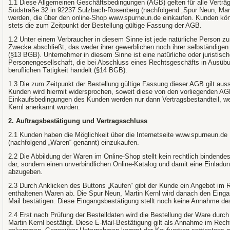
1.1 Diese Allgemeinen Geschäftsbedingungen (AGB) gelten für alle Verträg
Südstraße 32 in 92237 Sulzbach-Rosenberg (nachfolgend „Spur Neun, Mar
werden, die über den online-Shop www.spurneun.de einkaufen. Kunden kön
stets die zum Zeitpunkt der Bestellung gültige Fassung der AGB.
1.2 Unter einem Verbraucher in diesem Sinne ist jede natürliche Person z
Zwecke abschließt, das weder ihrer gewerblichen noch ihrer selbständigen
(§13 BGB). Unternehmer in diesem Sinne ist eine natürliche oder juristisc
Personengesellschaft, die bei Abschluss eines Rechtsgeschäfts in Ausübu
beruflichen Tätigkeit handelt (§14 BGB).
1.3 Die zum Zeitpunkt der Bestellung gültige Fassung dieser AGB gilt au
Kunden wird hiermit widersprochen, soweit diese von den vorliegenden 
Einkaufsbedingungen des Kunden werden nur dann Vertragsbestandteil, we
Kernl anerkannt wurden.
2. Auftragsbestätigung und Vertragsschluss
2.1 Kunden haben die Möglichkeit über die Internetseite www.spurneun.d
(nachfolgend „Waren“ genannt) einzukaufen.
2.2 Die Abbildung der Waren im Online-Shop stellt kein rechtlich bindende
dar, sondern einen unverbindlichen Online-Katalog und damit eine Einlad
abzugeben.
2.3 Durch Anklicken des Buttons „Kaufen“ gibt der Kunde ein Angebot im R
enthaltenen Waren ab. Die Spur Neun, Martin Kernl wird danach den Eingan
Mail bestätigen. Diese Eingangsbestätigung stellt noch keine Annahme d
2.4 Erst nach Prüfung der Bestelldaten wird die Bestellung der Ware durc
Martin Kernl bestätigt. Diese E-Mail-Bestätigung gilt als Annahme im Rech