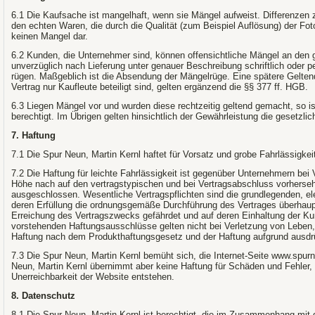
6.1 Die Kaufsache ist mangelhaft, wenn sie Mängel aufweist. Differenzen
den echten Waren, die durch die Qualität (zum Beispiel Auflösung) der Foto
keinen Mangel dar.
6.2 Kunden, die Unternehmer sind, können offensichtliche Mängel an den 
unverzüglich nach Lieferung unter genauer Beschreibung schriftlich oder p
rügen. Maßgeblich ist die Absendung der Mängelrüge. Eine spätere Gelt
Vertrag nur Kaufleute beteiligt sind, gelten ergänzend die §§ 377 ff. HGB.
6.3 Liegen Mängel vor und wurden diese rechtzeitig geltend gemacht, so is
berechtigt. Im Übrigen gelten hinsichtlich der Gewährleistung die gesetzl
7. Haftung
7.1 Die Spur Neun, Martin Kernl haftet für Vorsatz und grobe Fahrlässigke
7.2 Die Haftung für leichte Fahrlässigkeit ist gegenüber Unternehmern bei
Höhe nach auf den vertragstypischen und bei Vertragsabschluss vorhers
ausgeschlossen. Wesentliche Vertragspflichten sind die grundlegenden, el
deren Erfüllung die ordnungsgemäße Durchführung des Vertrages überhaupt 
Erreichung des Vertragszwecks gefährdet und auf deren Einhaltung der Kun
vorstehenden Haftungsausschlüsse gelten nicht bei Verletzung von Leben,
Haftung nach dem Produkthaftungsgesetz und der Haftung aufgrund ausdr
7.3 Die Spur Neun, Martin Kernl bemüht sich, die Internet-Seite www.spurn
Neun, Martin Kernl übernimmt aber keine Haftung für Schäden und Fehler, 
Unerreichbarkeit der Website entstehen.
8. Datenschutz
8.1 Die Spur Neun, Martin Kernl ist berechtigt, die im Zusammenhang mit